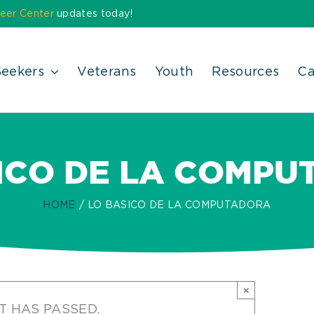
eer Center
updates today!
Seekers
Veterans
Youth
Resources
Ca
ICO DE LA COMP
HOME
LO BASICO DE LA COMPUTADORA
×
T HAS PASSED.