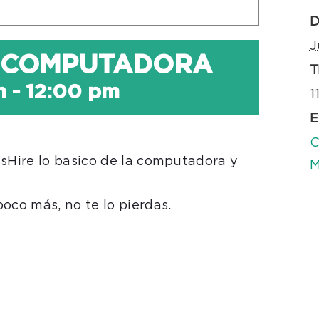
D
J
A COMPUTADORA
T
m
-
12:00 pm
1
E
C
ssHire lo basico de la computadora y
M
oco más, no te lo pierdas.