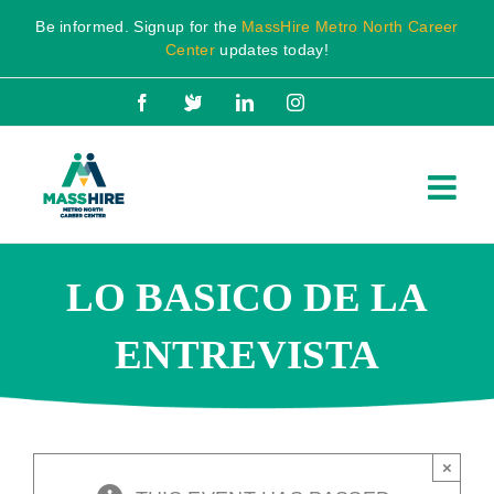
Skip
Be informed. Signup for the
MassHire Metro North Career
to
Center
updates today!
content
Facebook
X
LinkedIn
Instagram
LO BASICO DE LA
ENTREVISTA
×